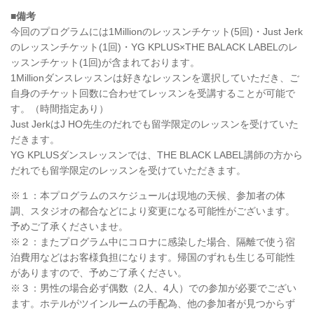
■備考
今回のプログラムには1Millionのレッスンチケット(5回)・Just Jerk
のレッスンチケット(1回)・YG KPLUS×THE BALACK LABELのレ
ッスンチケット(1回)が含まれております。
1Millionダンスレッスンは好きなレッスンを選択していただき、ご
自身のチケット回数に合わせてレッスンを受講することが可能で
す。（時間指定あり）
Just JerkはJ HO先生のだれでも留学限定のレッスンを受けていた
だきます。
YG KPLUSダンスレッスンでは、THE BLACK LABEL講師の方から
だれでも留学限定のレッスンを受けていただきます。
※１：本プログラムのスケジュールは現地の天候、参加者の体
調、スタジオの都合などにより変更になる可能性がございます。
予めご了承くださいませ。
※２：またプログラム中にコロナに感染した場合、隔離で使う宿
泊費用などはお客様負担になります。帰国のずれも生じる可能性
がありますので、予めご了承ください。
※３：男性の場合必ず偶数（2人、4人）での参加が必要でござい
ます。ホテルがツインルームの手配為、他の参加者が見つからず