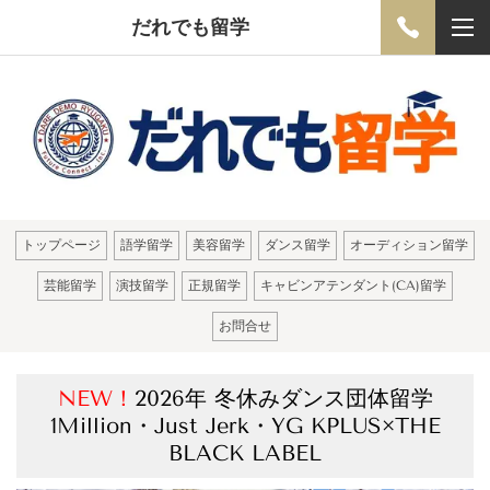
だれでも留学
トップページ
語学留学
美容留学
ダンス留学
オーディション留学
芸能留学
演技留学
正規留学
キャビンアテンダント(CA)留学
お問合せ
NEW！
2026年 冬休みダンス団体留学
1Million・Just Jerk・YG KPLUS×THE
BLACK LABEL