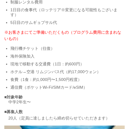
制服レンタル費用
1日目の食事代（ロッテリア※変更になる可能性もございま
す）
5日目のサムギョプサル代
※お客さまにてご準備いただくもの（プログラム費用に含まれな
いもの）
飛行機チケット（往復）
海外保険加入
現地で移動する交通費（1日：約600円）
ホテル→空港 リムジンバス代（約17,000ウォン）
食費（1食：約1,000円〜1,500円程度）
通信費（ポケットWi-Fi/SIMカード/eSIM）
■対象年齢
中学2年生〜
■募集人数
20人（定員に達しましたら締め切らせていただきます）