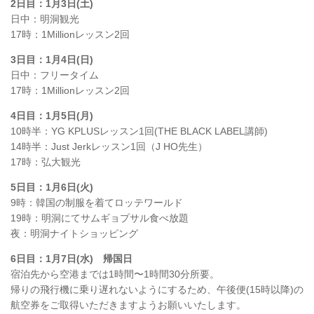
2日目：1月3日(土)
日中：明洞観光
17時：1Millionレッスン2回
3日目：1月4日(日)
日中：フリータイム
17時：1Millionレッスン2回
4日目：1月5日(月)
10時半：
YG KPLUSレッスン1回(THE BLACK LABEL講師)
14時半：Just Jerkレッスン1回（J HO先生）
17時：弘大観光
5日目：1月6日(火)
9時：韓国の制服を着てロッテワールド
19時：明洞にてサムギョプサル食べ放題
夜：明洞ナイトショッピング
6日目：1月7日(水) 帰国日
宿泊先から空港までは1時間〜1時間30分所要。
帰りの飛行機に乗り遅れないようにするため、午後便(15時以降)の
航空券をご取得いただきますようお願いいたします。