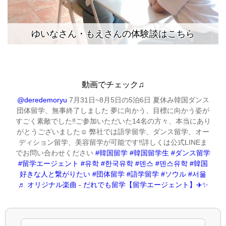
ゆいなさん・もえさんの体験談はこちら
動画でチェック♫
@deredemoryu
7月31日~8月5日の5泊6日 夏休み韓国ダンス
団体留学、無事終了しました 夢に向かう、目標に向かう姿が
すごく素敵でした‼︎ご参加いただいた14名の方々、本当にあり
がとうございました☺️ 弊社では語学留学、ダンス留学、オー
ディション留学、美容留学が可能です‼︎詳しくは公式LINEま
でお問い合わせください
#韓国留学
#韓国留学生
#ダンス留学
#留学エージェント
#유학
#한국유학
#덴스
#덴스유학
#韓国
好きな人と繋がりたい
#団体留学
#語学留学
#ソウル
#서울
♬ オリジナル楽曲 - だれでも留学【留学エージェント】✈️✨