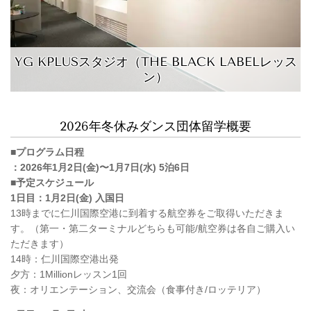
YG KPLUSスタジオ（THE BLACK LABELレッス
ン）
2026年冬休みダンス団体留学概要
■プログラム日程
：2026年1月2日(金)〜1月7日(水) 5泊6日
■予定スケジュール
1日目：1月2日(金) 入国日
13時までに仁川国際空港に到着する航空券をご取得いただきま
す。
（第一・第二ターミナルどちらも可能/航空券は各自ご購入い
ただきます）
14時：仁川国際空港出発
夕方：1Millionレッスン1回
夜：オリエンテーション、交流会（食事付き/ロッテリア）