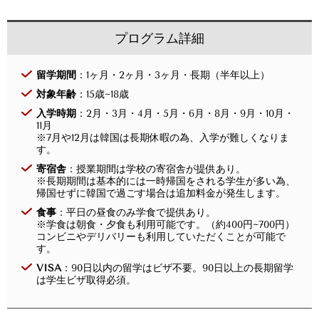
プログラム詳細
留学期間
：1ヶ月・2ヶ月・3ヶ月・長期（半年以上）
対象年齢
：15歳~18歳
入学時期
：2月・3月・4月・5月・6月・8月・9月・10月・
11月
※7月や12月は韓国は長期休暇の為、入学が難しくなりま
す。
寄宿舎
：授業期間は学校の寄宿舎が提供あり。
※長期期間は基本的には一時帰国をされる学生が多い為、
帰国せずに韓国で過ごす場合は追加料金が発生します。
食事
：平日の昼食のみ学食で提供あり。
※学食は朝食・夕食も利用可能です。（約400円~700円）
コンビニやデリバリーも利用していただくことが可能で
す。
VISA
：90日以内の留学はビザ不要。90日以上の長期留学
は学生ビザ取得必須。