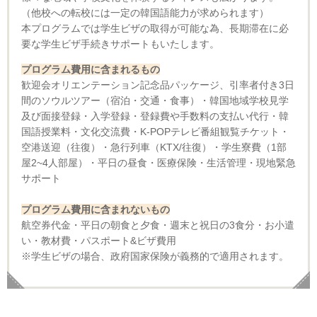
（他校への転校には一定の韓国語能力が求められます）
本プログラムでは学生ビザの取得が可能な為、長期滞在に必
要な学生ビザ手続きサポートもいたします。
プログラム費用に含まれるもの
歓迎会オリエンテーション記念品パッケージ、引率者付き3日
間のソウルツアー（宿泊・交通・食事）・韓国地域学校見学
及び面接登録・入学登録・登録費や手数料の支払い代行・韓
国語授業料・文化交流費・K-POPテレビ番組観覧チケット・
空港送迎（往復）・急行列車（KTX/往復）・学生寮費（1部
屋2~4人部屋）・平日の昼食・医療保険・生活管理・現地緊急
サポート
プログラム費用に含まれないもの
航空券代金・平日の朝食と夕食・週末と祝日の3食分・お小遣
い・教材費・パスポート&ビザ費用
※学生ビザの場合、政府国家保険が義務的で適用されます。