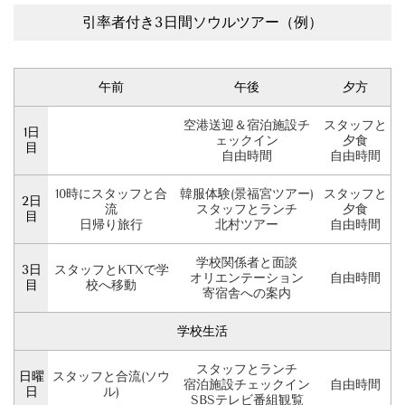
引率者付き3日間ソウルツアー（例）
午前
午後
夕方
空港送迎＆宿泊施設チ
スタッフと
1日
ェックイン
夕食
目
自由時間
自由時間
10時にスタッフと合
韓服体験(景福宮ツアー)
スタッフと
2日
流
スタッフとランチ
夕食
目
日帰り旅行
北村ツアー
自由時間
学校関係者と面談
3日
スタッフとKTXで学
オリエンテーション
自由時間
目
校へ移動
寄宿舎への案内
学校生活
スタッフとランチ
日曜
スタッフと合流(ソウ
宿泊施設チェックイン
自由時間
日
ル)
SBSテレビ番組観覧