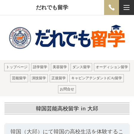
だれでも留学
トップページ
語学留学
美容留学
ダンス留学
オーディション留学
芸能留学
演技留学
正規留学
キャビンアテンダント(CA)留学
お問合せ
韓国芸能高校留学 in 大邱
韓国（大邱）にて韓国の高校生活を体験するこ