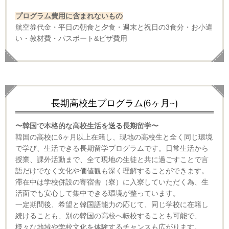
プログラム費用に含まれないもの
航空券代金・平日の朝食と夕食・週末と祝日の3食分・お小遣
い・教材費・パスポート&ビザ費用
長期高校生プログラム(6ヶ月~)
〜韓国で本格的な高校生活を送る長期留学〜
韓国の高校に6ヶ月以上在籍し、現地の高校生と全く同じ環境
で学び、生活できる長期留学プログラムです。日常生活から
授業、課外活動まで、全て現地の生徒と共に過ごすことで言
語だけでなく文化や価値観も深く理解することができます。
滞在中は学校併設の寄宿舎（寮）に入寮していただく為、生
活面でも安心して集中できる環境が整っています。
一定期間後、希望と韓国語能力の応じて、同じ学校に在籍し
続けることも、別の韓国の高校へ転校することも可能で、
様々な地域や学校文化を体験するチャンスも広がります。