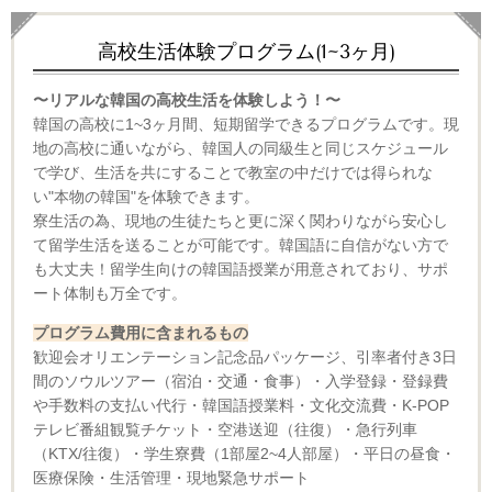
高校生活体験プログラム(1~3ヶ月)
〜リアルな韓国の高校生活を体験しよう！〜
韓国の高校に1~3ヶ月間、短期留学できるプログラムです。現
地の高校に通いながら、韓国人の同級生と同じスケジュール
で学び、生活を共にすることで教室の中だけでは得られな
い"本物の韓国"を体験できます。
寮生活の為、現地の生徒たちと更に深く関わりながら安心し
て留学生活を送ることが可能です。韓国語に自信がない方で
も大丈夫！留学生向けの韓国語授業が用意されており、サポ
ート体制も万全です。
プログラム費用に含まれるもの
歓迎会オリエンテーション記念品パッケージ、引率者付き3日
間のソウルツアー（宿泊・交通・食事）・入学登録・登録費
や手数料の支払い代行・韓国語授業料・文化交流費・K-POP
テレビ番組観覧チケット・空港送迎（往復）・急行列車
（KTX/往復）・学生寮費（1部屋2~4人部屋）・平日の昼食・
医療保険・生活管理・現地緊急サポート